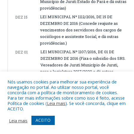
Município de Juruti Estado do Pará e dá outras
providências)
LEI MUNICIPAL Nº 1112/2016, DE 15 DE
DEZ 15
DEZEMBRO DE 2016 (Concede reajuste as
vencimentos dos servidores dos cargos de
sociólogos e assistente Social, e dá outras
providências.)
LEI MUNICIPAL Nº 1107/2016, DE 01 DE
DEZ 01
DEZEMBRO DE 2016 (Fixa o subsidio dos SRS.
Vereadores de Juruti Município de Juruti,
para a legislatura 2017/2020 e dá outras
providências.)
Nós usamos cookies para melhorar sua experiência de
navegação no portal. Ao utilizar nosso portal, você
concorda com a política de monitoramento de cookies.
JULHO, 2016
Para ter mais informações sobre como isso é feito, acesse
Política de cookies (
Leia mais
). Se você concorda, clique em
ACEITO.
LEI MUNICIPAL Nº 1101/2016, DE 11 DE JULHO
JUL 11
DE 2016 (LDO 2017-Dispõe sobre as Diretrizes
ACEITO
Leia mais
para a elaboração da Lei Orçamentaria de
2017 e dá outras providências.)