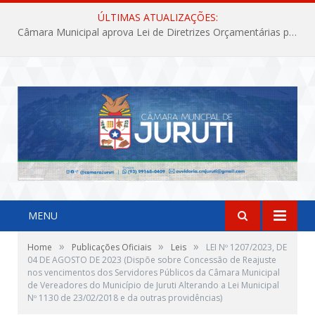
ÚLTIMAS ATUALIZAÇÕES:
Câmara Municipal aprova Lei de Diretrizes Orçamentárias para o exercício financeiro de 2027
MENU
»
»
»
Home
Publicações Oficiais
Leis
LEI Nº 1207/2023, DE
04 DE AGOSTO DE 2023 (Dispõe sobre Concessão de Reajuste
nos vencimentos dos Servidores Públicos da Câmara Municipal
de Vereadores do Município de Juruti Alterando a Lei Municipal
Nº 1130 de 23/02/2018 e da outras providências)