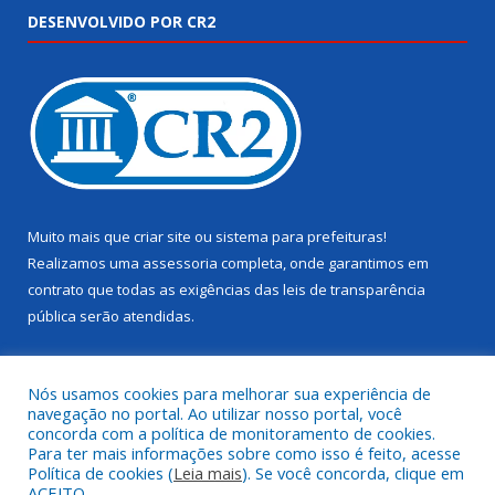
DESENVOLVIDO POR CR2
Muito mais que
criar site
ou
sistema para prefeituras
!
Realizamos uma
assessoria
completa, onde garantimos em
contrato que todas as exigências das
leis de transparência
pública
serão atendidas.
Conheça o
PNTP
e o
Radar da Transparência Pública
Nós usamos cookies para melhorar sua experiência de
navegação no portal. Ao utilizar nosso portal, você
concorda com a política de monitoramento de cookies.
Para ter mais informações sobre como isso é feito, acesse
Política de cookies (
Leia mais
). Se você concorda, clique em
Todos os direitos reservados a Câmara Municipal de Juruti.
ACEITO.