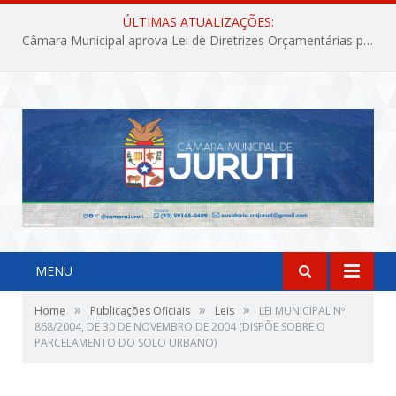
ÚLTIMAS ATUALIZAÇÕES:
Câmara Municipal aprova Lei de Diretrizes Orçamentárias para o exercício financeiro de 2027
MENU
»
»
»
Home
Publicações Oficiais
Leis
LEI MUNICIPAL Nº
868/2004, DE 30 DE NOVEMBRO DE 2004 (DISPÕE SOBRE O
PARCELAMENTO DO SOLO URBANO)