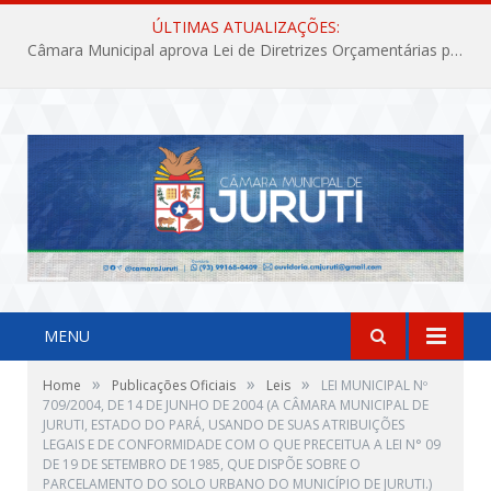
ÚLTIMAS ATUALIZAÇÕES:
Câmara Municipal aprova Lei de Diretrizes Orçamentárias para o exercício financeiro de 2027
MENU
»
»
»
Home
Publicações Oficiais
Leis
LEI MUNICIPAL Nº
709/2004, DE 14 DE JUNHO DE 2004 (A CÂMARA MUNICIPAL DE
JURUTI, ESTADO DO PARÁ, USANDO DE SUAS ATRIBUIÇÕES
LEGAIS E DE CONFORMIDADE COM O QUE PRECEITUA A LEI N° 09
DE 19 DE SETEMBRO DE 1985, QUE DISPÕE SOBRE O
PARCELAMENTO DO SOLO URBANO DO MUNICÍPIO DE JURUTI.)