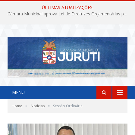
ÚLTIMAS ATUALIZAÇÕES:
Câmara Municipal aprova Lei de Diretrizes Orçamentárias para o exercício financeiro de 2027
MENU
»
»
Home
Notícias
Sessão Ordinária