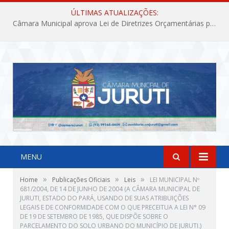
ÚLTIMAS ATUALIZAÇÕES:
Câmara Municipal aprova Lei de Diretrizes Orçamentárias para o exercício financeiro de 2027
MENU
»
»
»
Home
Publicações Oficiais
Leis
LEI MUNICIPAL Nº
681/2004, DE 14 DE JUNHO DE 2004 (A CÂMARA MUNICIPAL DE
JURUTI, ESTADO DO PARÁ, USANDO DE SUAS ATRIBUIÇÕES
LEGAIS E DE CONFORMIDADE COM O QUE PRECEITUA A LEI N° 09
DE 19 DE SETEMBRO DE 1985, QUE DISPÕE SOBRE O
PARCELAMENTO DO SOLO URBANO DO MUNICÍPIO DE JURUTI.)