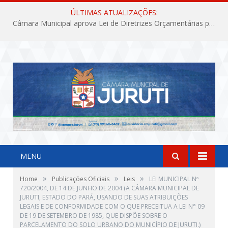
ÚLTIMAS ATUALIZAÇÕES:
Câmara Municipal aprova Lei de Diretrizes Orçamentárias para o exercício financeiro de 2027
MENU
»
»
»
Home
Publicações Oficiais
Leis
LEI MUNICIPAL Nº
720/2004, DE 14 DE JUNHO DE 2004 (A CÂMARA MUNICIPAL DE
JURUTI, ESTADO DO PARÁ, USANDO DE SUAS ATRIBUIÇÕES
LEGAIS E DE CONFORMIDADE COM O QUE PRECEITUA A LEI N° 09
DE 19 DE SETEMBRO DE 1985, QUE DISPÕE SOBRE O
PARCELAMENTO DO SOLO URBANO DO MUNICÍPIO DE JURUTI.)