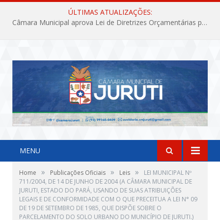
ÚLTIMAS ATUALIZAÇÕES:
Câmara Municipal aprova Lei de Diretrizes Orçamentárias para o exercício financeiro de 2027
MENU
»
»
»
Home
Publicações Oficiais
Leis
LEI MUNICIPAL Nº
711/2004, DE 14 DE JUNHO DE 2004 (A CÂMARA MUNICIPAL DE
JURUTI, ESTADO DO PARÁ, USANDO DE SUAS ATRIBUIÇÕES
LEGAIS E DE CONFORMIDADE COM O QUE PRECEITUA A LEI N° 09
DE 19 DE SETEMBRO DE 1985, QUE DISPÕE SOBRE O
PARCELAMENTO DO SOLO URBANO DO MUNICÍPIO DE JURUTI.)