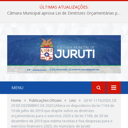
ÚLTIMAS ATUALIZAÇÕES:
Câmara Municipal aprova Lei de Diretrizes Orçamentárias para o exercício financeiro de 2027
MENU
»
»
»
Home
Publicações Oficiais
Leis
LEI Nº 1176/2020, DE
29 DE DEZEMBRO DE 2020 (Altera os dispositivos da lei 1164 de
19 de julho de 2019 que dispõe sobre as diretrizes
orçamentárias para o exercício 2020 e da lei 1169, de 30 de
dezembro de 2019 que estima receitas e fixa despesas para o
exercício financeiro 2020, do município de Juruti)