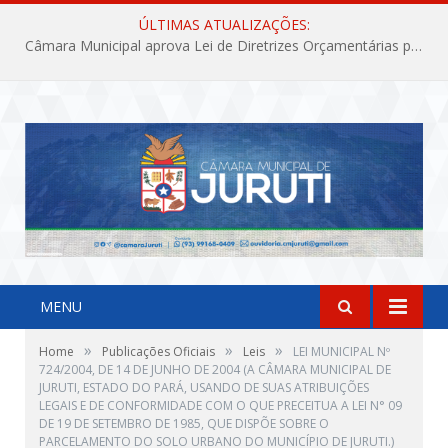
ÚLTIMAS ATUALIZAÇÕES:
Câmara Municipal aprova Lei de Diretrizes Orçamentárias para o exercício financeiro de 2027
MENU
»
»
»
Home
Publicações Oficiais
Leis
LEI MUNICIPAL Nº
724/2004, DE 14 DE JUNHO DE 2004 (A CÂMARA MUNICIPAL DE
JURUTI, ESTADO DO PARÁ, USANDO DE SUAS ATRIBUIÇÕES
LEGAIS E DE CONFORMIDADE COM O QUE PRECEITUA A LEI N° 09
DE 19 DE SETEMBRO DE 1985, QUE DISPÕE SOBRE O
PARCELAMENTO DO SOLO URBANO DO MUNICÍPIO DE JURUTI.)