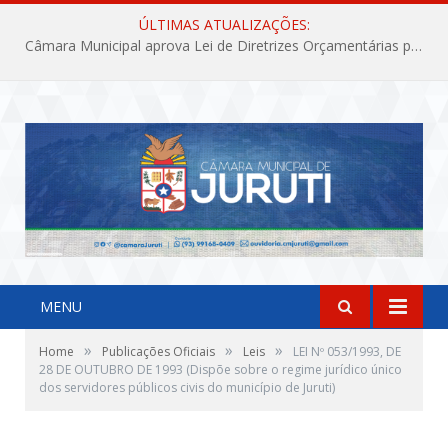
ÚLTIMAS ATUALIZAÇÕES:
Câmara Municipal aprova Lei de Diretrizes Orçamentárias para o exercício financeiro de 2027
MENU
»
»
»
Home
Publicações Oficiais
Leis
LEI Nº 053/1993, DE
28 DE OUTUBRO DE 1993 (Dispõe sobre o regime jurídico único
dos servidores públicos civis do município de Juruti)