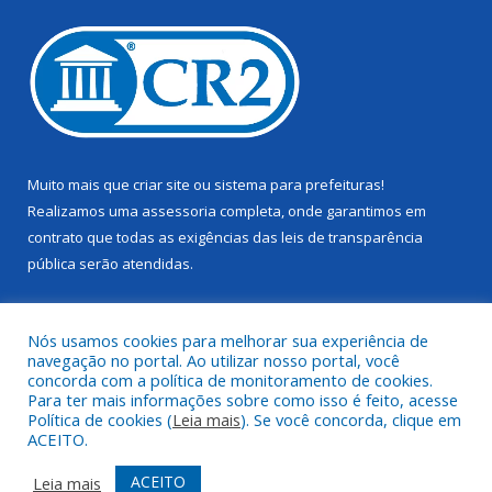
Muito mais que
criar site
ou
sistema para prefeituras
!
Realizamos uma
assessoria
completa, onde garantimos em
contrato que todas as exigências das
leis de transparência
pública
serão atendidas.
Conheça o
PNTP
e o
Radar da Transparência Pública
Nós usamos cookies para melhorar sua experiência de
navegação no portal. Ao utilizar nosso portal, você
concorda com a política de monitoramento de cookies.
Para ter mais informações sobre como isso é feito, acesse
Política de cookies (
Leia mais
). Se você concorda, clique em
Todos os direitos reservados a Câmara Municipal de Juruti.
ACEITO.
Mapa do Site
Acessar Área Administrativa
ACEITO
Leia mais