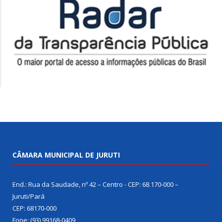
CÂMARA MUNICIPAL DE JURUTI
End.: Rua da Saudade, nº 42 – Centro - CEP: 68.170-000 –
Juruti/Pará
CEP: 68170-000
Fone: (93) 99168-0409