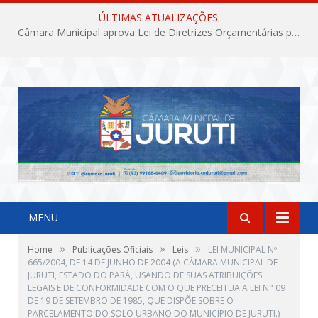
ÚLTIMAS ATUALIZAÇÕES:
Câmara Municipal aprova Lei de Diretrizes Orçamentárias para o exercício financeiro de 2027
MENU
»
»
»
Home
Publicações Oficiais
Leis
LEI MUNICIPAL Nº
665/2004, DE 14 DE JUNHO DE 2004 (A CÂMARA MUNICIPAL DE
JURUTI, ESTADO DO PARÁ, USANDO DE SUAS ATRIBUIÇÕES
LEGAIS E DE CONFORMIDADE COM O QUE PRECEITUA A LEI N° 09
DE 19 DE SETEMBRO DE 1985, QUE DISPÕE SOBRE O
PARCELAMENTO DO SOLO URBANO DO MUNICÍPIO DE JURUTI.)