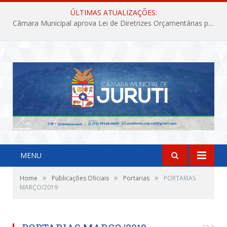
ÚLTIMAS ATUALIZAÇÕES:
Câmara Municipal aprova Lei de Diretrizes Orçamentárias para o exercício financeiro de 2027
MENU
»
»
»
Home
Publicações Oficiais
Portarias
PORTARIAS
MARÇO/2019