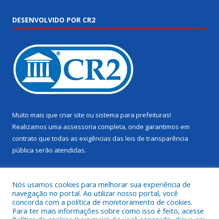
DESENVOLVIDO POR CR2
Muito mais que
criar site
ou
sistema para prefeituras
!
Realizamos uma
assessoria
completa, onde garantimos em
contrato que todas as exigências das
leis de transparência
pública
serão atendidas.
Conheça o
PNTP
e o
Radar da Transparência Pública
Nós usamos cookies para melhorar sua experiência de
navegação no portal. Ao utilizar nosso portal, você
concorda com a política de monitoramento de cookies.
Para ter mais informações sobre como isso é feito, acesse