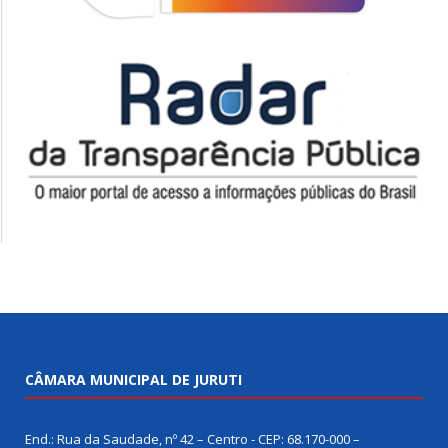
CÂMARA MUNICIPAL DE JURUTI
End.: Rua da Saudade, nº 42 – Centro - CEP: 68.170-000 –