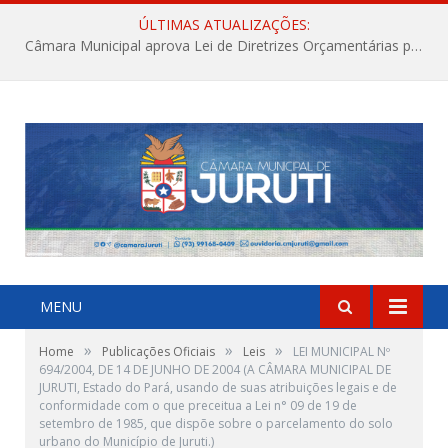
ÚLTIMAS ATUALIZAÇÕES:
Câmara Municipal aprova Lei de Diretrizes Orçamentárias para o exercício financeiro de 2027
MENU
»
»
»
Home
Publicações Oficiais
Leis
LEI MUNICIPAL Nº
694/2004, DE 14 DE JUNHO DE 2004 (A CÂMARA MUNICIPAL DE
JURUTI, Estado do Pará, usando de suas atribuições legais e de
conformidade com o que preceitua a Lei n° 09 de 19 de
setembro de 1985, que dispõe sobre o parcelamento do solo
urbano do Município de Juruti.)