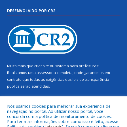
DESENVOLVIDO POR CR2
Muito mais que
criar site
ou
sistema para prefeituras
!
Realizamos uma
assessoria
completa, onde garantimos em
contrato que todas as exigências das
leis de transparência
pública
serão atendidas.
Conheça o
PNTP
e o
Radar da Transparência Pública
Nós usamos cookies para melhorar sua experiência de
navegação no portal. Ao utilizar nosso portal, você
concorda com a política de monitoramento de cookies.
Para ter mais informações sobre como isso é feito, acesse
Política de cookies (
Leia mais
). Se você concorda, clique em