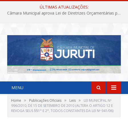
ÚLTIMAS ATUALIZAÇÕES:
Câmara Municipal aprova Lei de Diretrizes Orçamentárias para o exercício financeiro de 2027
MENU
»
»
»
Home
Publicações Oficiais
Leis
LEI MUNICIPAL Nº
996/2010, DE 15 DE SETEMBRO DE 2010 (ALTERA O ARTIGO 12 E
REVOGA SEUS §§1° E 2°, TODOS CONSTANTES DA LEI Nº 941/06)