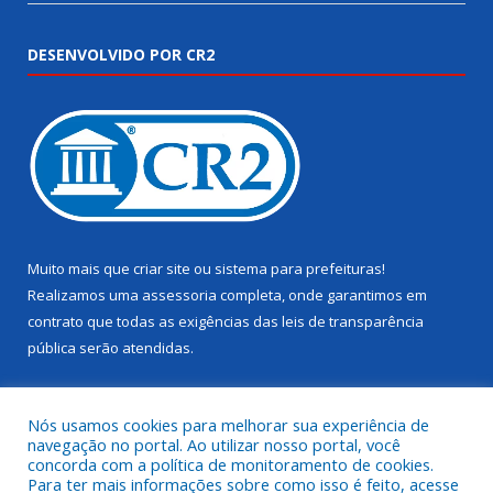
DESENVOLVIDO POR CR2
Muito mais que
criar site
ou
sistema para prefeituras
!
Realizamos uma
assessoria
completa, onde garantimos em
contrato que todas as exigências das
leis de transparência
pública
serão atendidas.
Conheça o
PNTP
e o
Radar da Transparência Pública
Nós usamos cookies para melhorar sua experiência de
navegação no portal. Ao utilizar nosso portal, você
concorda com a política de monitoramento de cookies.
Para ter mais informações sobre como isso é feito, acesse