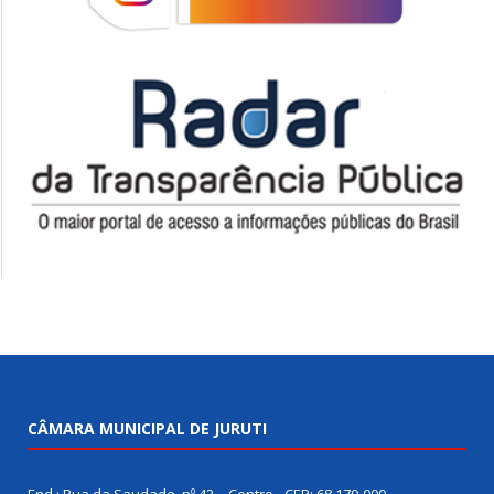
CÂMARA MUNICIPAL DE JURUTI
End.: Rua da Saudade, nº 42 – Centro - CEP: 68.170-000 –