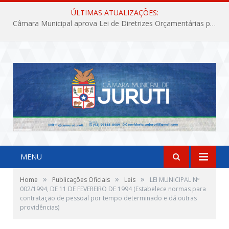
ÚLTIMAS ATUALIZAÇÕES:
Câmara Municipal aprova Lei de Diretrizes Orçamentárias para o exercício financeiro de 2027
MENU
»
»
»
Home
Publicações Oficiais
Leis
LEI MUNICIPAL Nº
002/1994, DE 11 DE FEVEREIRO DE 1994 (Estabelece normas para
contratação de pessoal por tempo determinado e dá outras
providências)