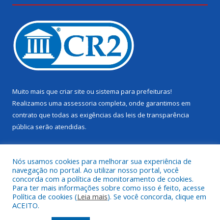
Muito mais que
criar site
ou
sistema para prefeituras
!
Realizamos uma
assessoria
completa, onde garantimos em
contrato que todas as exigências das
leis de transparência
pública
serão atendidas.
Conheça o
PNTP
e o
Radar da Transparência Pública
Nós usamos cookies para melhorar sua experiência de
navegação no portal. Ao utilizar nosso portal, você
concorda com a política de monitoramento de cookies.
Para ter mais informações sobre como isso é feito, acesse
Política de cookies (
Leia mais
). Se você concorda, clique em
Todos os direitos reservados a Câmara Municipal de Juruti.
ACEITO.