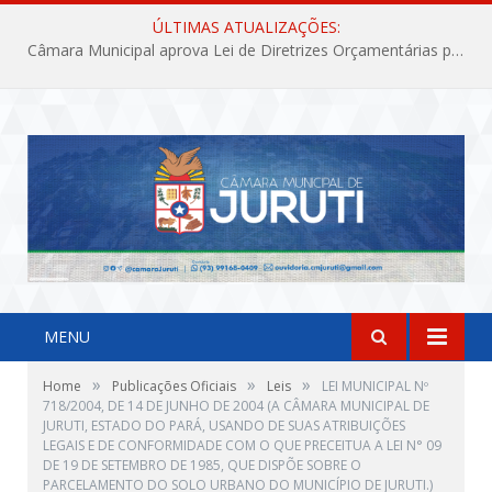
ÚLTIMAS ATUALIZAÇÕES:
Câmara Municipal aprova Lei de Diretrizes Orçamentárias para o exercício financeiro de 2027
MENU
»
»
»
Home
Publicações Oficiais
Leis
LEI MUNICIPAL Nº
718/2004, DE 14 DE JUNHO DE 2004 (A CÂMARA MUNICIPAL DE
JURUTI, ESTADO DO PARÁ, USANDO DE SUAS ATRIBUIÇÕES
LEGAIS E DE CONFORMIDADE COM O QUE PRECEITUA A LEI N° 09
DE 19 DE SETEMBRO DE 1985, QUE DISPÕE SOBRE O
PARCELAMENTO DO SOLO URBANO DO MUNICÍPIO DE JURUTI.)