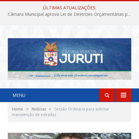
ÚLTIMAS ATUALIZAÇÕES:
Câmara Municipal aprova Lei de Diretrizes Orçamentárias para o exercício financeiro de 2027
MENU
»
»
Home
Notícias
Sessão Ordinária para solicitar
manutenção de estradas