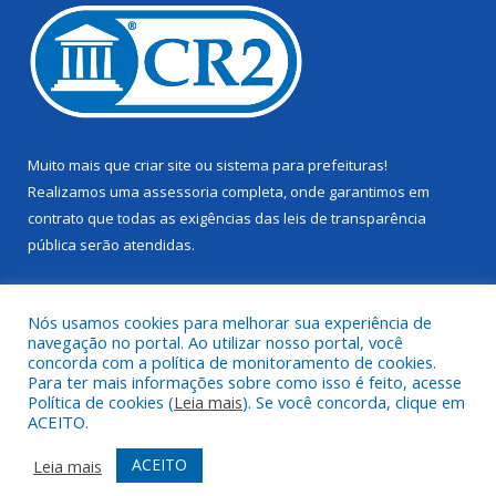
Muito mais que
criar site
ou
sistema para prefeituras
!
Realizamos uma
assessoria
completa, onde garantimos em
contrato que todas as exigências das
leis de transparência
pública
serão atendidas.
Conheça o
PNTP
e o
Radar da Transparência Pública
Nós usamos cookies para melhorar sua experiência de
navegação no portal. Ao utilizar nosso portal, você
concorda com a política de monitoramento de cookies.
Para ter mais informações sobre como isso é feito, acesse
Política de cookies (
Leia mais
). Se você concorda, clique em
Todos os direitos reservados a Câmara Municipal de Juruti.
ACEITO.
Mapa do Site
Acessar Área Administrativa
ACEITO
Leia mais
Acessar Webmail