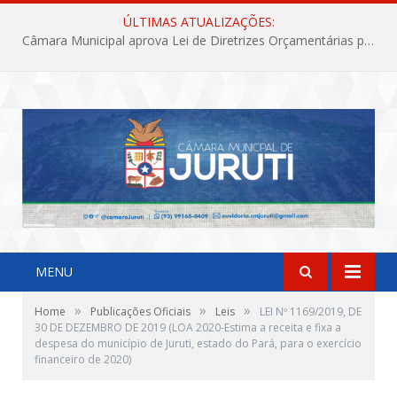
ÚLTIMAS ATUALIZAÇÕES:
Câmara Municipal aprova Lei de Diretrizes Orçamentárias para o exercício financeiro de 2027
MENU
»
»
»
Home
Publicações Oficiais
Leis
LEI Nº 1169/2019, DE
30 DE DEZEMBRO DE 2019 (LOA 2020-Estima a receita e fixa a
despesa do município de Juruti, estado do Pará, para o exercício
financeiro de 2020)