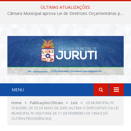
ÚLTIMAS ATUALIZAÇÕES:
Câmara Municipal aprova Lei de Diretrizes Orçamentárias para o exercício financeiro de 2027
MENU
»
»
»
Home
Publicações Oficiais
Leis
LEI MUNICIPAL Nº
918/2005, DE 03 DE MAIO DE 2005 (ALTERA O DISPOSITIVO DA LEI
MUNICIPAL Nº 002/1994, DE 11 DE FEVEREIRO DE 1994 E DÁ
OUTRAS PROVIDÊNCIAS)