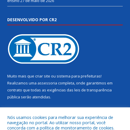
ensino
27 de maio de 2026
DESENVOLVIDO POR CR2
Muito mais que
criar site
ou
sistema para prefeituras
!
Realizamos uma
assessoria
completa, onde garantimos em
contrato que todas as exigências das
leis de transparência
pública
serão atendidas.
Conheça o
PNTP
e o
Radar da Transparência Pública
Nós usamos cookies para melhorar sua experiência de
navegação no portal. Ao utilizar nosso portal, você
concorda com a política de monitoramento de cookies.