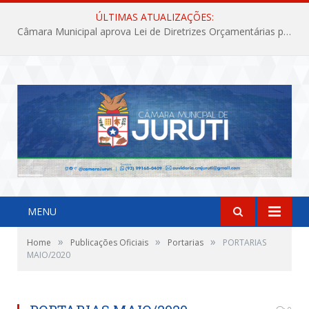
ÚLTIMAS ATUALIZAÇÕES:
Câmara Municipal aprova Lei de Diretrizes Orçamentárias para o exercício financeiro de 2027
MENU
»
»
»
Home
Publicações Oficiais
Portarias
PORTARIAS
MAIO/2020