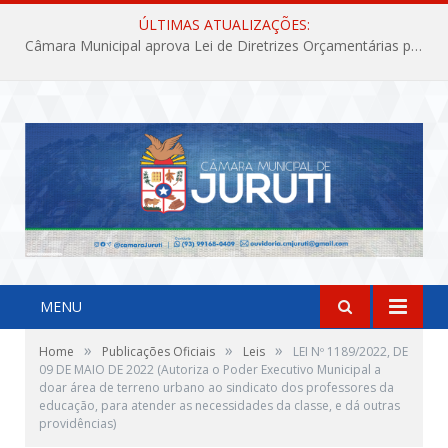
ÚLTIMAS ATUALIZAÇÕES:
Câmara Municipal aprova Lei de Diretrizes Orçamentárias para o exercício financeiro de 2027
MENU
»
»
»
Home
Publicações Oficiais
Leis
LEI Nº 1189/2022, DE
09 DE MAIO DE 2022 (Autoriza o Poder Executivo Municipal a
doar área de terreno urbano ao sindicato dos professores da
educação, para atender as necessidades da classe, e dá outras
providências)