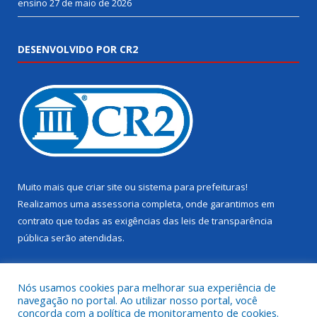
ensino
27 de maio de 2026
DESENVOLVIDO POR CR2
Muito mais que
criar site
ou
sistema para prefeituras
!
Realizamos uma
assessoria
completa, onde garantimos em
contrato que todas as exigências das
leis de transparência
pública
serão atendidas.
Conheça o
PNTP
e o
Radar da Transparência Pública
Nós usamos cookies para melhorar sua experiência de
navegação no portal. Ao utilizar nosso portal, você
concorda com a política de monitoramento de cookies.