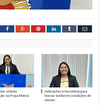
tter
Facebook
Google+
Pinterest
LinkedIn
Tumblr
Email
tar solicita
Indicações à Secretaria para
ão na Praça Matriz
buscar melhores condições de
ensino