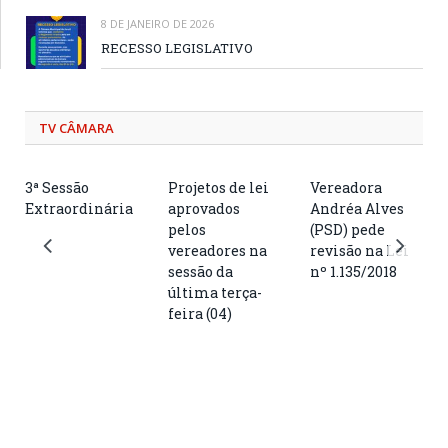
8 DE JANEIRO DE 2026
RECESSO LEGISLATIVO
TV CÂMARA
3ª Sessão
Projetos de lei
Vereadora
Extraordinária
aprovados
Andréa Alves
pelos
(PSD) pede
vereadores na
revisão na Lei
sessão da
nº 1.135/2018
última terça-
feira (04)