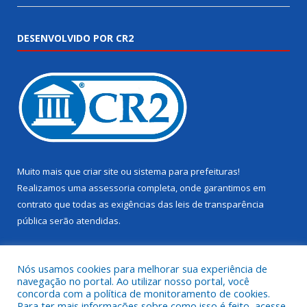
DESENVOLVIDO POR CR2
Muito mais que
criar site
ou
sistema para prefeituras
!
Realizamos uma
assessoria
completa, onde garantimos em
contrato que todas as exigências das
leis de transparência
pública
serão atendidas.
Conheça o
PNTP
e o
Radar da Transparência Pública
Nós usamos cookies para melhorar sua experiência de
navegação no portal. Ao utilizar nosso portal, você
concorda com a política de monitoramento de cookies.
Para ter mais informações sobre como isso é feito, acesse