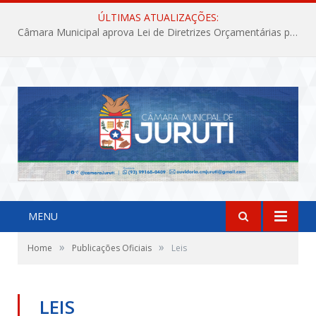
ÚLTIMAS ATUALIZAÇÕES:
Câmara Municipal aprova Lei de Diretrizes Orçamentárias para o exercício financeiro de 2027
MENU
»
»
Home
Publicações Oficiais
Leis
LEIS