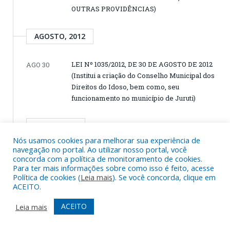
OUTRAS PROVIDÊNCIAS)
AGOSTO, 2012
LEI Nº 1035/2012, DE 30 DE AGOSTO DE 2012
AGO 30
(Institui a criação do Conselho Municipal dos
Direitos do Idoso, bem como, seu
funcionamento no município de Juruti)
JULHO, 2012
Nós usamos cookies para melhorar sua experiência de
navegação no portal. Ao utilizar nosso portal, você
LEI MUNICIPAL Nº 1031/2012, DE 10 DE
JUL 10
concorda com a política de monitoramento de cookies.
JULHO DE 2012 (LDO 2013-DISPÕE SOBRE AS
Para ter mais informações sobre como isso é feito, acesse
DIRETRIZES PARA A ELABORAÇÃO DA LEI
Política de cookies (
Leia mais
). Se você concorda, clique em
ACEITO.
ORÇAMENTÁRIA DE 2013, E DÁ OUTRAS
PROVIDÊNCIAS)
ACEITO
Leia mais
DEZEMBRO, 2011