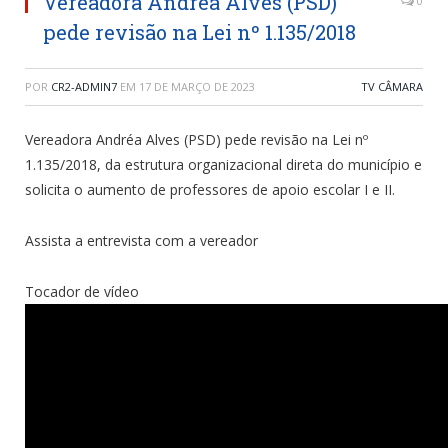
Vereadora Andréa Alves (PSD)
0
pede revisão na Lei nº 1.135/2018
POR
CR2-ADMIN7
EM
17 DE MARÇO DE 2023
TV CÂMARA
Vereadora Andréa Alves (PSD) pede revisão na Lei nº
1.135/2018, da estrutura organizacional direta do município e
solicita o aumento de professores de apoio escolar I e II.
Assista a entrevista com a vereador
Tocador de vídeo