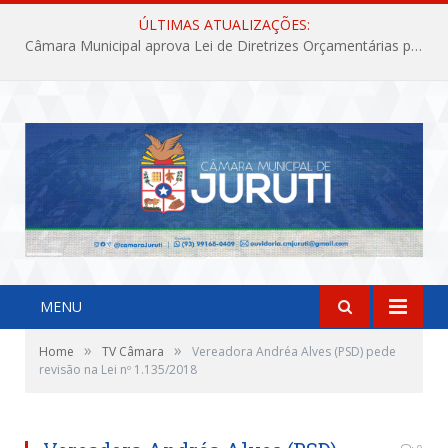
ÚLTIMAS ATUALIZAÇÕES:
Câmara Municipal aprova Lei de Diretrizes Orçamentárias para o exercício financeiro de 2027
MENU
»
»
Home
TV Câmara
Vereadora Andréa Alves (PSD) pede
revisão na Lei nº 1.135/2018