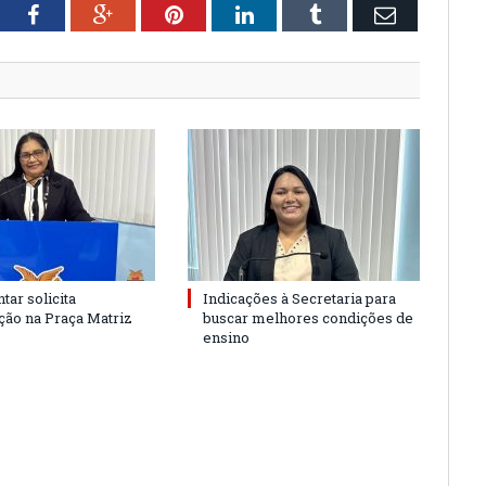
tter
Facebook
Google+
Pinterest
LinkedIn
Tumblr
Email
tar solicita
Indicações à Secretaria para
ão na Praça Matriz
buscar melhores condições de
ensino