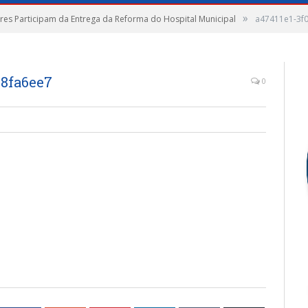
»
es Participam da Entrega da Reforma do Hospital Municipal
a47411e1-3f0
58fa6ee7
0