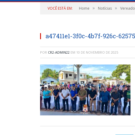
»
»
VOCÊ ESTÁ EM:
Home
Notícias
Vereador
a47411e1-3f0c-4b7f-926c-6257
POR
CR2-ADMIN22
EM
10 DE NOVEMBRO DE 2025