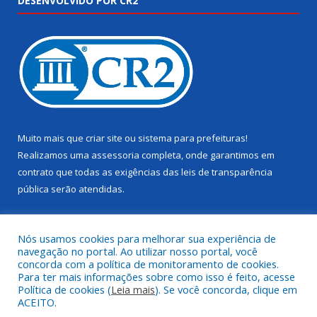
DESENVOLVIDO POR CR2
Muito mais que
criar site
ou
sistema para prefeituras
!
Realizamos uma
assessoria
completa, onde garantimos em
contrato que todas as exigências das
leis de transparência
pública
serão atendidas.
Conheça o
PNTP
e o
Radar da Transparência Pública
Nós usamos cookies para melhorar sua experiência de
navegação no portal. Ao utilizar nosso portal, você
concorda com a política de monitoramento de cookies.
Para ter mais informações sobre como isso é feito, acesse
Política de cookies (
Leia mais
). Se você concorda, clique em
Todos os direitos reservados a Câmara Municipal de Juruti.
ACEITO.