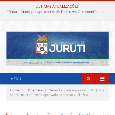
ÚLTIMAS ATUALIZAÇÕES:
Câmara Municipal aprova Lei de Diretrizes Orçamentárias para o exercício financeiro de 2027
MENU
»
»
Home
TV Câmara
Vereador Joseilson Xavier (PSOL), Fala
Sobre Sua Proposição Aprovada na Sessão Ordinária