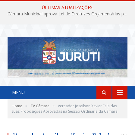
ÚLTIMAS ATUALIZAÇÕES:
Câmara Municipal aprova Lei de Diretrizes Orçamentárias para o exercício financeiro de 2027
MENU
»
»
Home
TV Câmara
Vereador Joseilson Xavier Fala das
Suas Proposições Aprovadas na Sessão Ordinária da Câmara