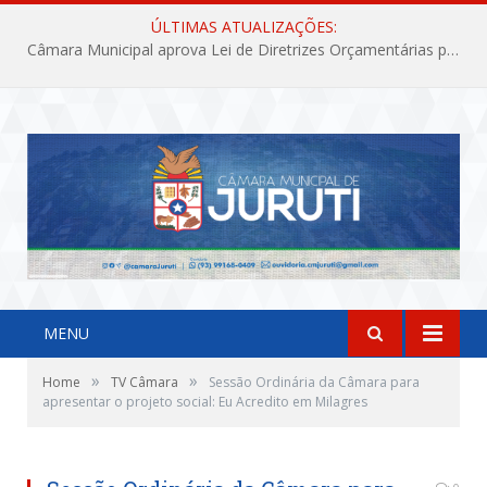
ÚLTIMAS ATUALIZAÇÕES:
Câmara Municipal aprova Lei de Diretrizes Orçamentárias para o exercício financeiro de 2027
MENU
»
»
Home
TV Câmara
Sessão Ordinária da Câmara para
apresentar o projeto social: Eu Acredito em Milagres