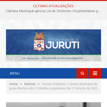
ÚLTIMAS ATUALIZAÇÕES:
Câmara Municipal aprova Lei de Diretrizes Orçamentárias para o exercício financeiro de 2027
MENU
»
»
Home
Notícias
Sessão Ordinária | Câmara Municipal de
Juruti Abertura dos Trabalhos Legislativos do 2º Período de 2025