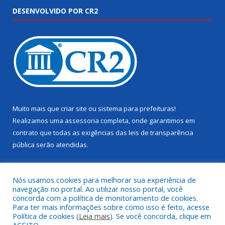
DESENVOLVIDO POR CR2
Muito mais que
criar site
ou
sistema para prefeituras
!
Realizamos uma
assessoria
completa, onde garantimos em
contrato que todas as exigências das
leis de transparência
pública
serão atendidas.
Conheça o
PNTP
e o
Radar da Transparência Pública
Nós usamos cookies para melhorar sua experiência de
navegação no portal. Ao utilizar nosso portal, você
concorda com a política de monitoramento de cookies.
Para ter mais informações sobre como isso é feito, acesse
Política de cookies (
Leia mais
). Se você concorda, clique em
Todos os direitos reservados a Câmara Municipal de Juruti.