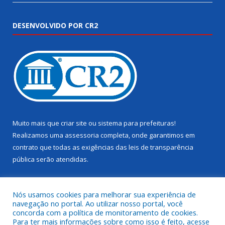
DESENVOLVIDO POR CR2
Muito mais que
criar site
ou
sistema para prefeituras
!
Realizamos uma
assessoria
completa, onde garantimos em
contrato que todas as exigências das
leis de transparência
pública
serão atendidas.
Conheça o
PNTP
e o
Radar da Transparência Pública
Nós usamos cookies para melhorar sua experiência de
navegação no portal. Ao utilizar nosso portal, você
concorda com a política de monitoramento de cookies.
Para ter mais informações sobre como isso é feito, acesse