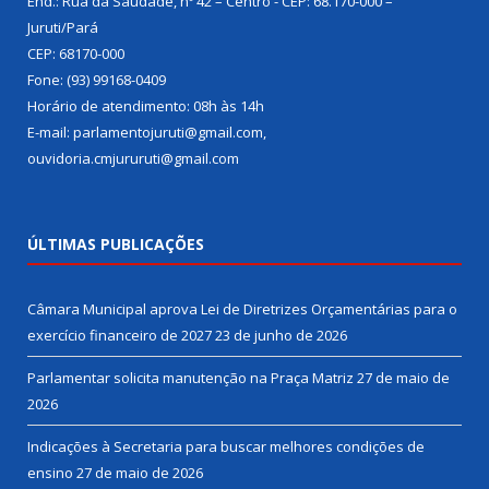
End.: Rua da Saudade, nº 42 – Centro - CEP: 68.170-000 –
Juruti/Pará
CEP: 68170-000
Fone: (93) 99168-0409
Horário de atendimento: 08h às 14h
E-mail: parlamentojuruti@gmail.com,
ouvidoria.cmjururuti@gmail.com
ÚLTIMAS PUBLICAÇÕES
Câmara Municipal aprova Lei de Diretrizes Orçamentárias para o
exercício financeiro de 2027
23 de junho de 2026
Parlamentar solicita manutenção na Praça Matriz
27 de maio de
2026
Indicações à Secretaria para buscar melhores condições de
ensino
27 de maio de 2026