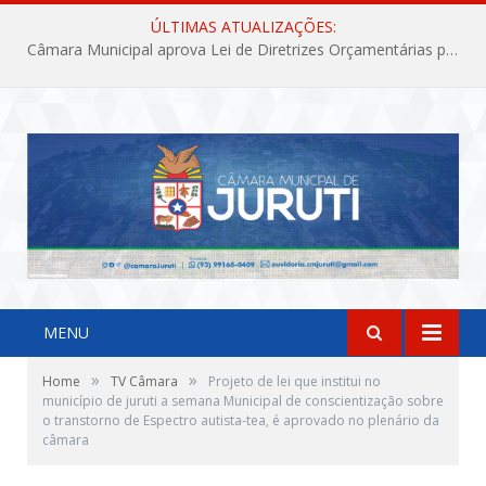
ÚLTIMAS ATUALIZAÇÕES:
Câmara Municipal aprova Lei de Diretrizes Orçamentárias para o exercício financeiro de 2027
MENU
»
»
Home
TV Câmara
Projeto de lei que institui no
município de juruti a semana Municipal de conscientização sobre
o transtorno de Espectro autista-tea, é aprovado no plenário da
câmara