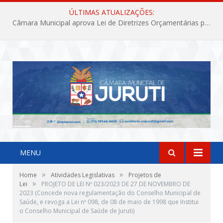
ÚLTIMAS ATUALIZAÇÕES:
Câmara Municipal aprova Lei de Diretrizes Orçamentárias para o exercício financeiro de 2027
MENU
»
»
Home
Atividades Legislativas
Projetos de
»
Lei
PROJETO DE LEI Nº 023/2023 DE 27 DE NOVEMBRO DE
2023 (Concede nova regulamentação do Conselho Municipal de
Saúde, e revoga a Lei nº 098, de 08 de maio de 1998 que Institui
o Conselho Municipal de Saúde de Juruti)