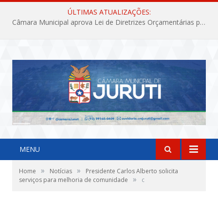
ÚLTIMAS ATUALIZAÇÕES:
Câmara Municipal aprova Lei de Diretrizes Orçamentárias para o exercício financeiro de 2027
MENU
»
»
Home
Notícias
Presidente Carlos Alberto solicita
»
serviços para melhoria de comunidade
c