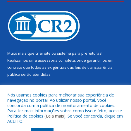
Muito mais que
criar site
ou
sistema para prefeituras
!
Realizamos uma
assessoria
completa, onde garantimos em
contrato que todas as exigências das
leis de transparência
pública
serão atendidas.
Conheça o
PNTP
e o
Radar da Transparência Pública
Nós usamos cookies para melhorar sua experiência de
navegação no portal. Ao utilizar nosso portal, você
concorda com a política de monitoramento de cookies.
Para ter mais informações sobre como isso é feito, acesse
Política de cookies (
Leia mais
). Se você concorda, clique em
Todos os direitos reservados a Câmara Municipal de Juruti.
ACEITO.