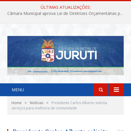
ÚLTIMAS ATUALIZAÇÕES:
Câmara Municipal aprova Lei de Diretrizes Orçamentárias para o exercício financeiro de 2027
MENU
»
»
Home
Notícias
Presidente Carlos Alberto solicita
serviços para melhoria de comunidade