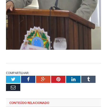
COMPARTILHAR:
Twitter
Facebook
Google+
Pinterest
LinkedIn
Tumblr
Email
CONTEÚDO RELACIONADO