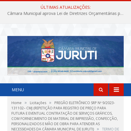
ÚLTIMAS ATUALIZAÇÕES:
Câmara Municipal aprova Lei de Diretrizes Orçamentárias para o exercício financeiro de 2027
MENU
»
»
Home
Licitações
PREGÃO ELETRÔNICO SRP Nº 9/2023-
131102– CMJ (REPETIÇÃO PARA REGISTRO DE PREÇO PARA
FUTURA E EVENTUAL CONTRATAÇÃO DE SERVIÇOS GRÁFICOS,
COM FORNECIMENTO DE MATERIAL DE IMPRESSÃO, CONFECÇÃO,
PERSONALIZADOS E MÃO DE OBRA PARA ATENDER AS
»
NECESSIDADES DA CÂMARA MUNICIPAL DE JURUTI)
TERMO DE