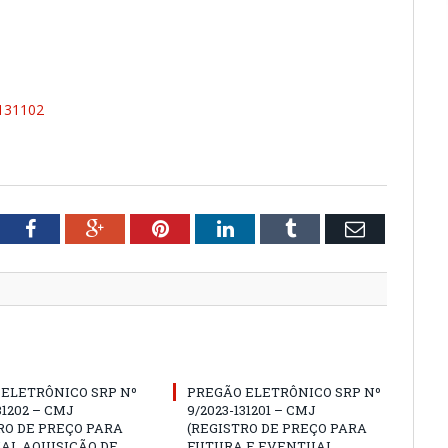
131102
tter
Facebook
Google+
Pinterest
LinkedIn
Tumblr
Email
ELETRÔNICO SRP Nº
PREGÃO ELETRÔNICO SRP Nº
31202 – CMJ
9/2023-131201 – CMJ
RO DE PREÇO PARA
(REGISTRO DE PREÇO PARA
AL AQUISIÇÃO DE
FUTURA E EVENTUAL