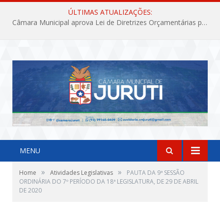
ÚLTIMAS ATUALIZAÇÕES:
Câmara Municipal aprova Lei de Diretrizes Orçamentárias para o exercício financeiro de 2027
MENU
»
»
Home
Atividades Legislativas
PAUTA DA 9ª SESSÃO
ORDINÁRIA DO 7º PERÍODO DA 18ª LEGISLATURA, DE 29 DE ABRIL
DE 2020