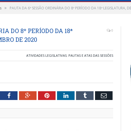
»
s
PAUTA DA 6ª SESSÃO ORDINÁRIA DO 8º PERÍODO DA 18ª LEGISLATURA, D
IA DO 8º PERÍODO DA 18ª
0
MBRO DE 2020
ATIVIDADES LEGISLATIVAS
,
PAUTAS E ATAS DAS SESSÕES
tter
Facebook
Google+
Pinterest
LinkedIn
Tumblr
Email