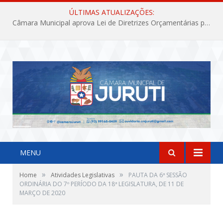
ÚLTIMAS ATUALIZAÇÕES:
Câmara Municipal aprova Lei de Diretrizes Orçamentárias para o exercício financeiro de 2027
MENU
»
»
Home
Atividades Legislativas
PAUTA DA 6ª SESSÃO
ORDINÁRIA DO 7º PERÍODO DA 18ª LEGISLATURA, DE 11 DE
MARÇO DE 2020