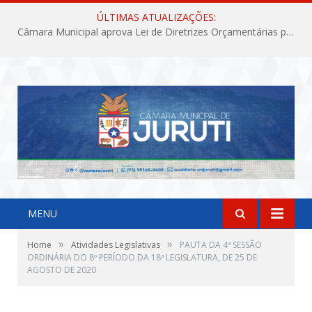
ÚLTIMAS ATUALIZAÇÕES:
Câmara Municipal aprova Lei de Diretrizes Orçamentárias para o exercício financeiro de 2027
MENU
»
»
Home
Atividades Legislativas
PAUTA DA 4ª SESSÃO
ORDINÁRIA DO 8º PERÍODO DA 18ª LEGISLATURA, DE 25 DE
AGOSTO DE 2020