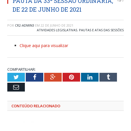
PAUTA DA 33ª SESSÃO ORDINÁRIA,
0
DE 22 DE JUNHO DE 2021
POR
CR2-ADMIN3
EM
22 DE JUNHO DE 2021
ATIVIDADES LEGISLATIVAS
,
PAUTAS E ATAS DAS SESSÕES
Clique aqui para visualizar
COMPARTILHAR:
Twitter
Facebook
Google+
Pinterest
LinkedIn
Tumblr
Email
CONTEÚDO RELACIONADO