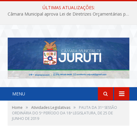
ÚLTIMAS ATUALIZAÇÕES:
Câmara Municipal aprova Lei de Diretrizes Orçamentárias para o exercício financeiro de 2027
MENU
»
»
Home
Atividades Legislativas
PAUTA DA 31ª SESSÃO
ORDINÁRIA DO 5º PERÍODO DA 18ª LEGISLATURA, DE 25 DE
JUNHO DE 2019