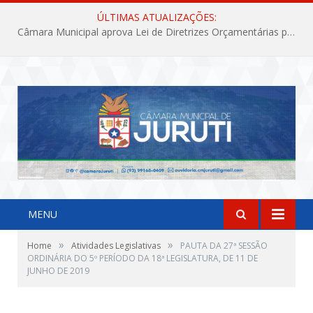
ÚLTIMAS ATUALIZAÇÕES:
Câmara Municipal aprova Lei de Diretrizes Orçamentárias para o exercício financeiro de 2027
MENU
»
»
Home
Atividades Legislativas
PAUTA DA 27ª SESSÃO
ORDINÁRIA DO 5º PERÍODO DA 18ª LEGISLATURA, DE 11 DE
JUNHO DE 2019