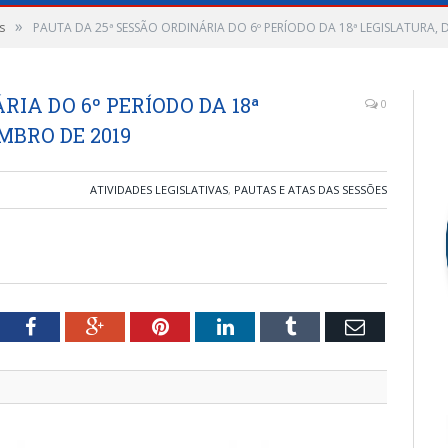
»
s
PAUTA DA 25ª SESSÃO ORDINÁRIA DO 6º PERÍODO DA 18ª LEGISLATURA, 
RIA DO 6º PERÍODO DA 18ª
0
MBRO DE 2019
ATIVIDADES LEGISLATIVAS
,
PAUTAS E ATAS DAS SESSÕES
tter
Facebook
Google+
Pinterest
LinkedIn
Tumblr
Email