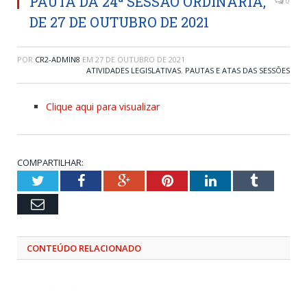
PAUTA DA 24ª SESSÃO ORDINÁRIA,
0
DE 27 DE OUTUBRO DE 2021
POR
CR2-ADMIN8
EM
27 DE OUTUBRO DE 2021
ATIVIDADES LEGISLATIVAS
,
PAUTAS E ATAS DAS SESSÕES
Clique aqui para visualizar
COMPARTILHAR:
Twitter
Facebook
Google+
Pinterest
LinkedIn
Tumblr
Email
CONTEÚDO RELACIONADO